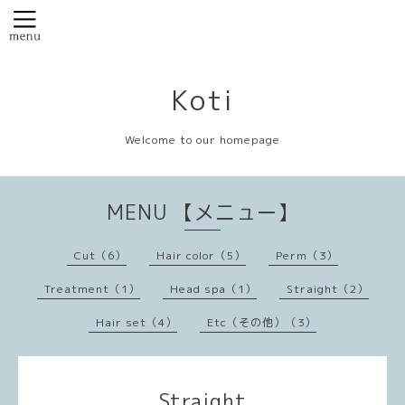
Koti
Welcome to our homepage
MENU 【メニュー】
Cut（6）
Hair color（5）
Perm（3）
Treatment（1）
Head spa（1）
Straight（2）
Hair set（4）
Etc（その他）（3）
Straight