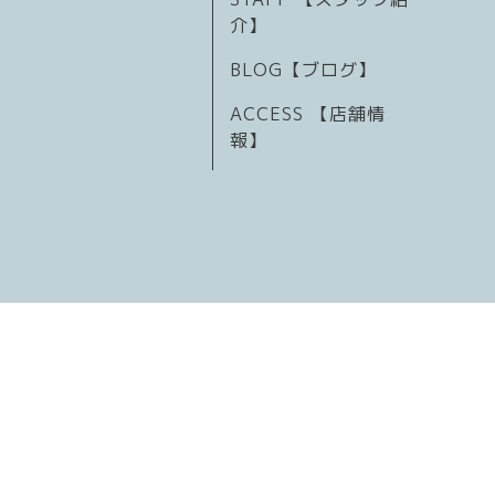
介】
BLOG【ブログ】
ACCESS 【店舗情
報】