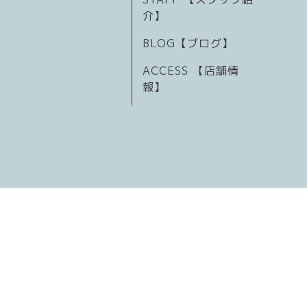
介】
BLOG【ブログ】
ACCESS 【店舗情
報】