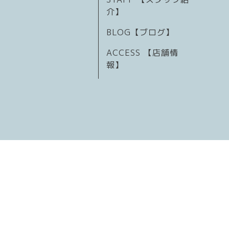
介】
BLOG【ブログ】
ACCESS 【店舗情
報】