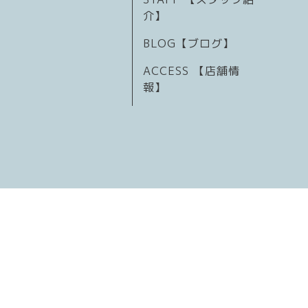
介】
BLOG【ブログ】
ACCESS 【店舗情
報】